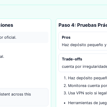
ciones
Paso 4: Pruebas Prá
r oficial.
Pros
Haz depósito pequeño y 
al.
Trade-offs
cuenta por irregularidad
Haz depósito pequeño
Monitorea cuenta por 
Usa VPN solo si legal
stent across this
Herramientas de jue