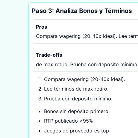
Paso 3: Analiza Bonos y Términos
Pros
Compara wagering (20-40x ideal). Lee tér
Trade-offs
de max retiro. Prueba con depósito mínimo
Compara wagering (20-40x ideal).
Lee términos de max retiro.
Prueba con depósito mínimo.
Bonos sin depósito primero
RTP publicado >95%
Juegos de proveedores top