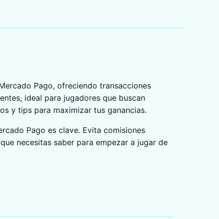
 Mercado Pago, ofreciendo transacciones
ientes, ideal para jugadores que buscan
os y tips para maximizar tus ganancias.
Mercado Pago es clave. Evita comisiones
lo que necesitas saber para empezar a jugar de