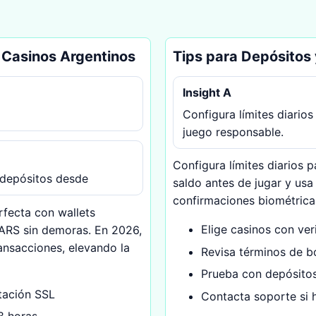
 Casinos Argentinos
Tips para Depósitos 
Insight A
Configura límites diarios
juego responsable.
Configura límites diarios p
o depósitos desde
saldo antes de jugar y us
confirmaciones biométrica
fecta con wallets
Elige casinos con ver
 ARS sin demoras. En 2026,
ansacciones, elevando la
Revisa términos de b
Prueba con depósito
tación SSL
Contacta soporte si 
8 horas