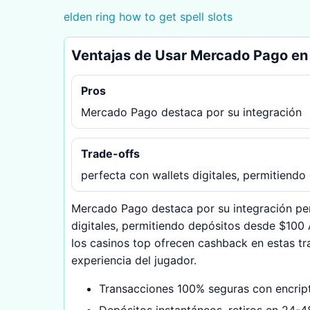
elden ring how to get spell slots
Ventajas de Usar Mercado Pago en
Pros
Mercado Pago destaca por su integración
Trade-offs
perfecta con wallets digitales, permitiend
Mercado Pago destaca por su integración per
digitales, permitiendo depósitos desde $100
los casinos top ofrecen cashback en estas tr
experiencia del jugador.
Transacciones 100% seguras con encrip
Depósitos instantáneos, retiros en 24-4